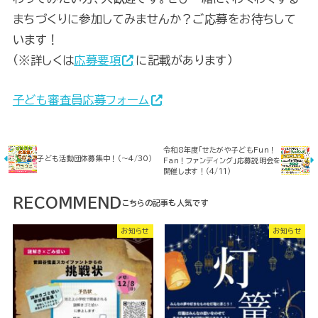
まちづくりに参加してみませんか？ご応募をお待ちして
います！
（※詳しくは
応募要項
に記載があります）
子ども審査員応募フォーム
令和8年度「せたがや子どもFun！
子ども活動団体募集中！（～4/30）
Fan！ファンディング」応募説明会を
開催します！（4/11）
RECOMMEND
お知らせ
お知らせ