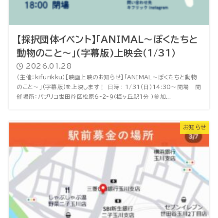
【採択団体イベント】「ANIMAL〜ぼくたちと
動物のこと〜」(字幕版)上映会（1/31）
2026.01.28
（主催：kifurikku）[映画上映のお知らせ]「ANIMAL〜ぼくたちと動物
のこと〜」(字幕版)を上映します！ 日時 : 1/31（日）14:30〜開場 開
催場所：パブリコ世田谷区松原6-2-9（梅ヶ丘駅１分 ）参加...
お知らせ