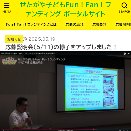
せたがや子どもFun！Fan！フ
MENU
SEARCH
ァンディング ポータルサイト
Fun！Fan！ファンディングとは
応募の流れ
応募要項
応募説明
2025.05.19
お知らせ
応募説明会（5/11）の様子をアップしました！