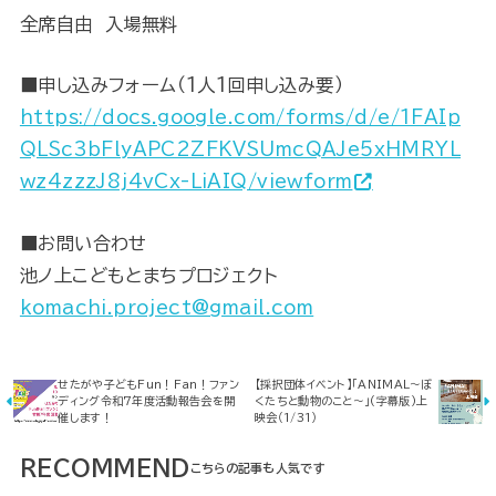
全席自由 入場無料
■申し込みフォーム（1人1回申し込み要）
https://docs.google.com/forms/d/e/1FAIp
QLSc3bFlyAPC2ZFKVSUmcQAJe5xHMRYL
wz4zzzJ8j4vCx-LiAIQ/viewform
■お問い合わせ
池ノ上こどもとまちプロジェクト
komachi.project@gmail.com
せたがや子どもFun！Fan！ファン
【採択団体イベント】「ANIMAL〜ぼ
ディング令和7年度活動報告会を開
くたちと動物のこと〜」(字幕版)上
催します！
映会（1/31）
RECOMMEND