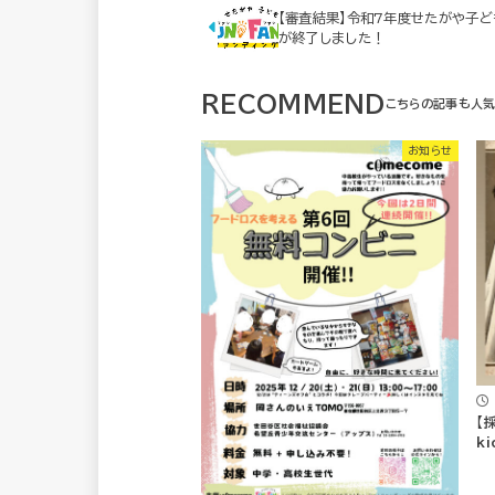
【審査結果】令和7年度せたがや子ども
が終了しました！
RECOMMEND
お知らせ
【
ki