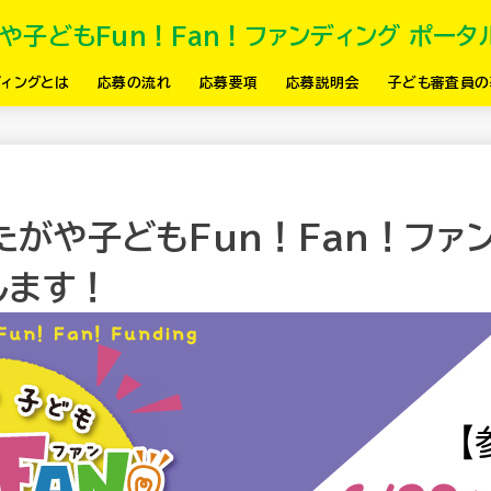
や子どもFun！Fan！ファンディング ポータ
ディングとは
応募の流れ
応募要項
応募説明会
子ども審査員の
たがや子どもFun！Fan！ファ
します！